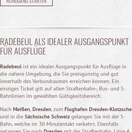
RUNDGANG STARTEN
RADEBEUL ALS IDEALER AUSGANGSPUNKT
FÜR AUSFLÜGE
Radebeul
ist ein idealer Ausgangspunkt für Ausflüge in
die nähere Umgebung, die Sie preisgünstig und gut
innerhalb des Verbundraumes erreichen können. Ein
einziges Ticket gilt auf allen Straßenbahn-, Bus- und S-
Bahnlinien im gewählten Gültigkeitsbereich.
Nach
Meißen
,
Dresden
, zum
Flughafen Dresden-Klotzsche
und in die
Sächsische Schweiz
gelangen Sie mit der S-
Bahn, welche im 30-Minutentakt verkehrt. Ebenfalls
gelangen Sie nach
Dresden
mit der Straßenbahn, Linie 4.