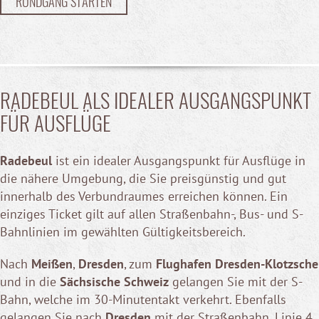
RUNDGANG STARTEN
RADEBEUL ALS IDEALER AUSGANGSPUNKT
FÜR AUSFLÜGE
Radebeul
ist ein idealer Ausgangspunkt für Ausflüge in
die nähere Umgebung, die Sie preisgünstig und gut
innerhalb des Verbundraumes erreichen können. Ein
einziges Ticket gilt auf allen Straßenbahn-, Bus- und S-
Bahnlinien im gewählten Gültigkeitsbereich.
Nach
Meißen
,
Dresden
, zum
Flughafen Dresden-Klotzsche
und in die
Sächsische Schweiz
gelangen Sie mit der S-
Bahn, welche im 30-Minutentakt verkehrt. Ebenfalls
gelangen Sie nach
Dresden
mit der Straßenbahn, Linie 4.