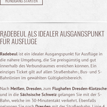
RUNDGANG STARTEN
RADEBEUL ALS IDEALER AUSGANGSPUNKT
FÜR AUSFLÜGE
Radebeul
ist ein idealer Ausgangspunkt für Ausflüge in
die nähere Umgebung, die Sie preisgünstig und gut
innerhalb des Verbundraumes erreichen können. Ein
einziges Ticket gilt auf allen Straßenbahn-, Bus- und S-
Bahnlinien im gewählten Gültigkeitsbereich.
Nach
Meißen
,
Dresden
, zum
Flughafen Dresden-Klotzsche
und in die
Sächsische Schweiz
gelangen Sie mit der S-
Bahn, welche im 30-Minutentakt verkehrt. Ebenfalls
gelangen Sie nach
Dresden
mit der Straßenbahn, Linie 4.