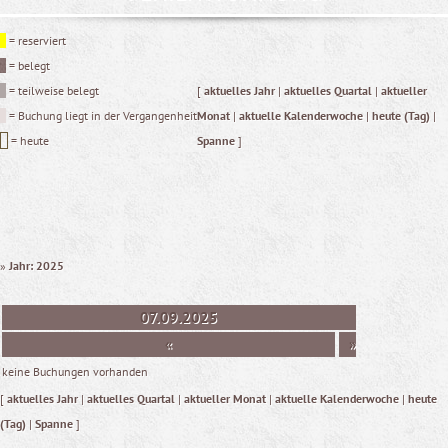
= reserviert
= belegt
= teilweise belegt
[
aktuelles Jahr
|
aktuelles Quartal
|
aktueller
= Buchung liegt in der Vergangenheit
Monat
|
aktuelle Kalenderwoche
|
heute (Tag)
|
= heute
Spanne
]
»
Jahr: 2025
07.09.2025
«
»
keine Buchungen vorhanden
[
aktuelles Jahr
|
aktuelles Quartal
|
aktueller Monat
|
aktuelle Kalenderwoche
|
heute
(Tag)
|
Spanne
]