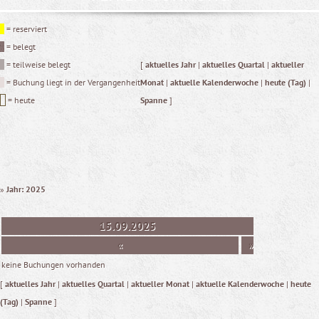
= reserviert
= belegt
= teilweise belegt
[
aktuelles Jahr
|
aktuelles Quartal
|
aktueller
= Buchung liegt in der Vergangenheit
Monat
|
aktuelle Kalenderwoche
|
heute (Tag)
|
= heute
Spanne
]
»
Jahr: 2025
15.09.2025
«
»
keine Buchungen vorhanden
[
aktuelles Jahr
|
aktuelles Quartal
|
aktueller Monat
|
aktuelle Kalenderwoche
|
heute
(Tag)
|
Spanne
]