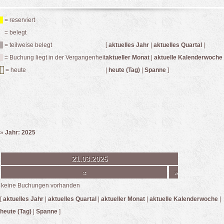
= reserviert
= belegt
= teilweise belegt
[
aktuelles Jahr
|
aktuelles Quartal
|
= Buchung liegt in der Vergangenheit
aktueller Monat
|
aktuelle Kalenderwoche
= heute
|
heute (Tag)
|
Spanne
]
»
Jahr: 2025
21.03.2025
«
»
keine Buchungen vorhanden
[
aktuelles Jahr
|
aktuelles Quartal
|
aktueller Monat
|
aktuelle Kalenderwoche
|
heute (Tag)
|
Spanne
]