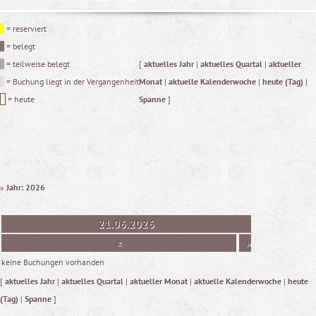
= reserviert
= belegt
= teilweise belegt
[
aktuelles Jahr
|
aktuelles Quartal
|
aktueller
= Buchung liegt in der Vergangenheit
Monat
|
aktuelle Kalenderwoche
|
heute (Tag)
|
= heute
Spanne
]
»
Jahr: 2026
21.06.2026
«
»
keine Buchungen vorhanden
[
aktuelles Jahr
|
aktuelles Quartal
|
aktueller Monat
|
aktuelle Kalenderwoche
|
heute
(Tag)
|
Spanne
]