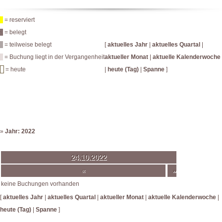
= reserviert
= belegt
= teilweise belegt
[
aktuelles Jahr
|
aktuelles Quartal
|
= Buchung liegt in der Vergangenheit
aktueller Monat
|
aktuelle Kalenderwoche
= heute
|
heute (Tag)
|
Spanne
]
»
Jahr: 2022
24.10.2022
«
»
keine Buchungen vorhanden
[
aktuelles Jahr
|
aktuelles Quartal
|
aktueller Monat
|
aktuelle Kalenderwoche
|
heute (Tag)
|
Spanne
]