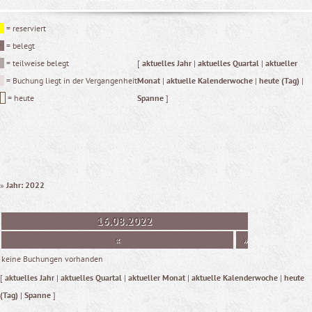
= reserviert
= belegt
= teilweise belegt
[
aktuelles Jahr
|
aktuelles Quartal
|
aktueller
= Buchung liegt in der Vergangenheit
Monat
|
aktuelle Kalenderwoche
|
heute (Tag)
|
= heute
Spanne
]
»
Jahr: 2022
16.08.2022
«
»
keine Buchungen vorhanden
[
aktuelles Jahr
|
aktuelles Quartal
|
aktueller Monat
|
aktuelle Kalenderwoche
|
heute
(Tag)
|
Spanne
]