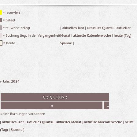
= reserviert
= belegt
= teilweise belegt
[
aktuelles Jahr
|
aktuelles Quartal
|
aktueller
= Buchung liegt in der Vergangenheit
Monat
|
aktuelle Kalenderwoche
|
heute (Tag)
|
= heute
Spanne
]
»
Jahr: 2024
04.01.2024
«
»
keine Buchungen vorhanden
[
aktuelles Jahr
|
aktuelles Quartal
|
aktueller Monat
|
aktuelle Kalenderwoche
|
heute
(Tag)
|
Spanne
]