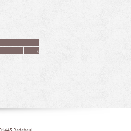
»
| 01445 Radebeul