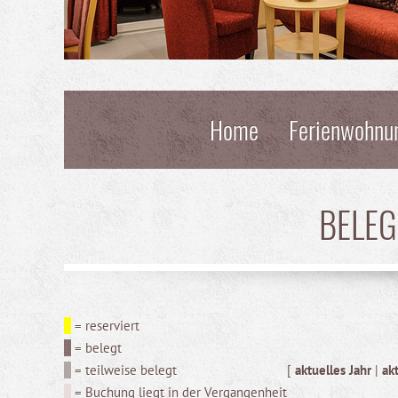
Home
Ferienwohnu
BELE
= reserviert
= belegt
= teilweise belegt
[
aktuelles Jahr
|
ak
= Buchung liegt in der Vergangenheit