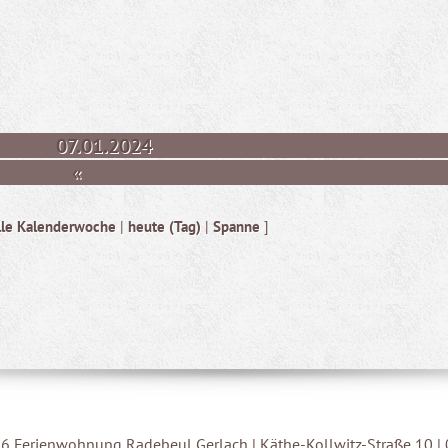
07.01.2024
«
lle Kalenderwoche
|
heute (Tag)
|
Spanne
]
6 Ferienwohnung Radebeul Gerlach | Käthe-Kollwitz-Straße 10 