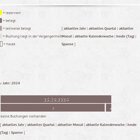
= reserviert
= belegt
= teilweise belegt
[
aktuelles Jahr
|
aktuelles Quartal
|
aktueller
= Buchung liegt in der Vergangenheit
Monat
|
aktuelle Kalenderwoche
|
heute (Tag)
|
= heute
Spanne
]
»
Jahr: 2024
25.10.2024
«
»
keine Buchungen vorhanden
[
aktuelles Jahr
|
aktuelles Quartal
|
aktueller Monat
|
aktuelle Kalenderwoche
|
heute
(Tag)
|
Spanne
]