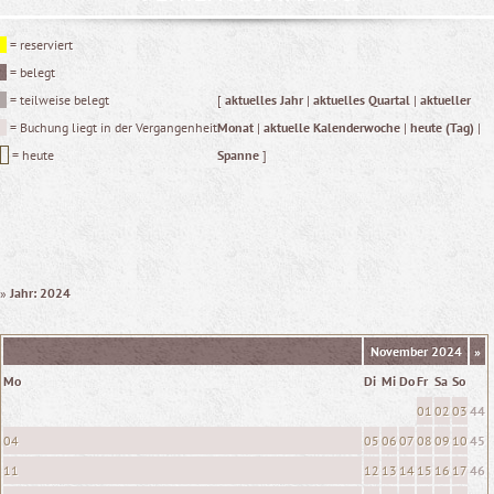
= reserviert
= belegt
= teilweise belegt
[
aktuelles Jahr
|
aktuelles Quartal
|
aktueller
= Buchung liegt in der Vergangenheit
Monat
|
aktuelle Kalenderwoche
|
heute (Tag)
|
= heute
Spanne
]
»
Jahr: 2024
November 2024
»
Mo
Di
Mi
Do
Fr
Sa
So
01
02
03
44
04
05
06
07
08
09
10
45
11
12
13
14
15
16
17
46