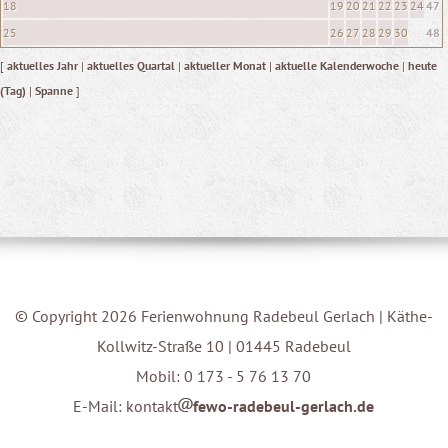
18
19
20
21
22
23
24
47
25
26
27
28
29
30
48
[
aktuelles Jahr
|
aktuelles Quartal
|
aktueller Monat
|
aktuelle Kalenderwoche
|
heute
(Tag)
|
Spanne
]
© Copyright 2026 Ferienwohnung Radebeul Gerlach | Käthe-
Kollwitz-Straße 10 | 01445 Radebeul
Mobil: 0 173 - 5 76 13 70
E-Mail: kontakt
fewo-radebeul-gerlach.de