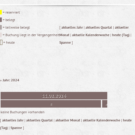
= reserviert
= belegt
= teilweise belegt
[
aktuelles Jahr
|
aktuelles Quartal
|
aktueller
= Buchung liegt in der Vergangenheit
Monat
|
aktuelle Kalenderwoche
|
heute (Tag)
|
= heute
Spanne
]
»
Jahr: 2024
11.02.2024
«
»
keine Buchungen vorhanden
[
aktuelles Jahr
|
aktuelles Quartal
|
aktueller Monat
|
aktuelle Kalenderwoche
|
heute
(Tag)
|
Spanne
]