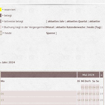
= reserviert
= belegt
= teilweise belegt
[
aktuelles Jahr
|
aktuelles Quartal
|
aktueller
= Buchung liegt in der Vergangenheit
Monat
|
aktuelle Kalenderwoche
|
heute (Tag)
|
= heute
Spanne
]
»
Jahr: 2024
Mai 2024
»
Mo
Di
Mi
Do
Fr
Sa
So
01
02
03
04
05
18
06
07
08
09
10
11
12
19
13
14
15
16
17
18
19
20