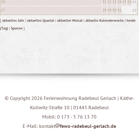
20
21
22
23
24
25
26
21
27
28
29
30
31
22
[
aktuelles Jahr
|
aktuelles Quartal
|
aktueller Monat
|
aktuelle Kalenderwoche
|
heute
(Tag)
|
Spanne
]
© Copyright 2026 Ferienwohnung Radebeul Gerlach | Käthe-
Kollwitz-Straße 10 | 01445 Radebeul
Mobil: 0 173 - 5 76 13 70
E-Mail: kontakt
fewo-radebeul-gerlach.de