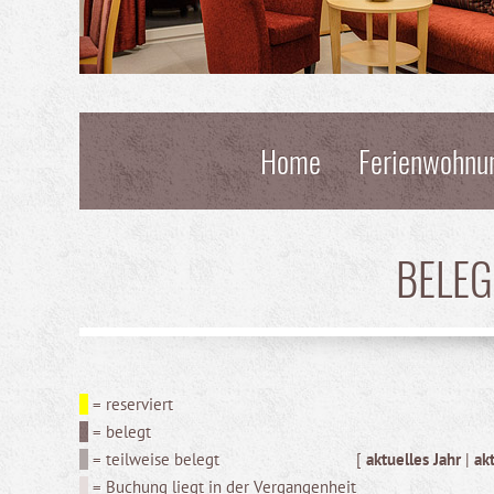
Home
Ferienwohnu
BELE
= reserviert
= belegt
= teilweise belegt
[
aktuelles Jahr
|
ak
= Buchung liegt in der Vergangenheit