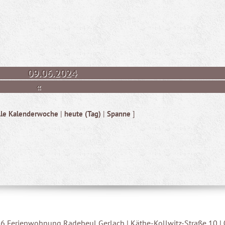
09.06.2024
«
lle Kalenderwoche
|
heute (Tag)
|
Spanne
]
6 Ferienwohnung Radebeul Gerlach | Käthe-Kollwitz-Straße 10 