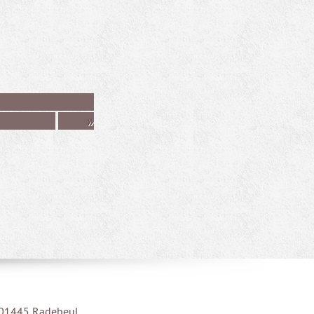
»
| 01445 Radebeul