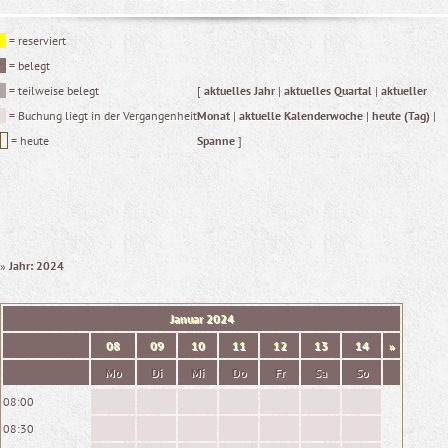
= reserviert
= belegt
= teilweise belegt
[
aktuelles Jahr
|
aktuelles Quartal
|
aktueller
= Buchung liegt in der Vergangenheit
Monat
|
aktuelle Kalenderwoche
|
heute (Tag)
|
= heute
Spanne
]
»
Jahr: 2024
Januar
2024
08
09
10
11
12
13
14
»
Mo
Di
Mi
Do
Fr
Sa
So
08:00
08:30