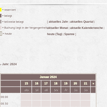
= reserviert
= belegt
= teilweise belegt
[
|
|
aktuelles Jahr
aktuelles Quartal
= Buchung liegt in der Vergangenheit
|
|
aktueller Monat
aktuelle Kalenderwoche
= heute
|
]
heute (Tag)
Spanne
»
Jahr: 2024
Januar
2024
15
16
17
18
19
20
21
»
Mo
Di
Mi
Do
Fr
Sa
So
08:00
08:30