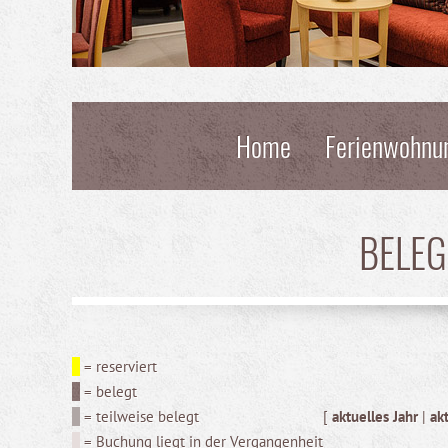
Home
Ferienwohnu
BELE
= reserviert
= belegt
= teilweise belegt
[
aktuelles Jahr
|
ak
= Buchung liegt in der Vergangenheit