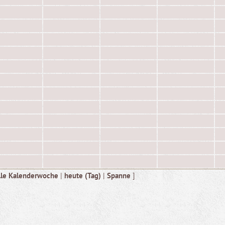
lle Kalenderwoche
|
heute (Tag)
|
Spanne
]