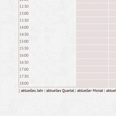
12:30
13:00
13:30
14:00
14:30
15:00
15:30
16:00
16:30
17:00
17:30
18:00
[
aktuelles Jahr
|
aktuelles Quartal
|
aktueller Monat
|
aktue