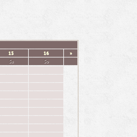
15
16
»
Sa
So