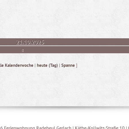
21.10.2025
«
lle Kalenderwoche
|
heute (Tag)
|
Spanne
]
6 Ferienwohnung Radebeul Gerlach | Käthe-Kollwitz-Straße 10 