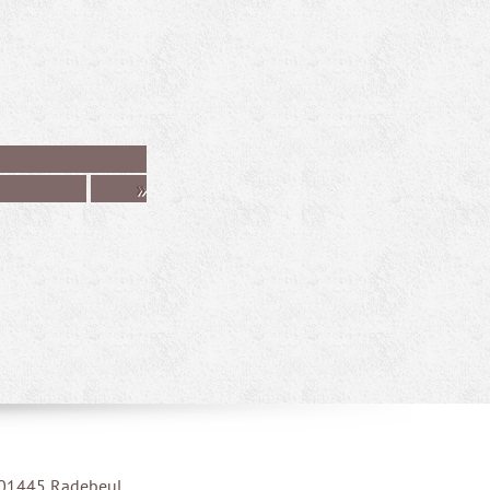
»
| 01445 Radebeul