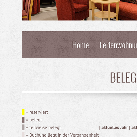
Home
Ferienwohnu
BELE
= reserviert
= belegt
= teilweise belegt
[
aktuelles Jahr
|
ak
= Buchung liegt in der Vergangenheit