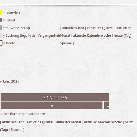
= reserviert
= belegt
= teilweise belegt
[
aktuelles Jahr
|
aktuelles Quartal
|
aktueller
= Buchung liegt in der Vergangenheit
Monat
|
aktuelle Kalenderwoche
|
heute (Tag)
|
= heute
Spanne
]
»
Jahr: 2025
22.04.2025
«
»
keine Buchungen vorhanden
[
aktuelles Jahr
|
aktuelles Quartal
|
aktueller Monat
|
aktuelle Kalenderwoche
|
heute
(Tag)
|
Spanne
]