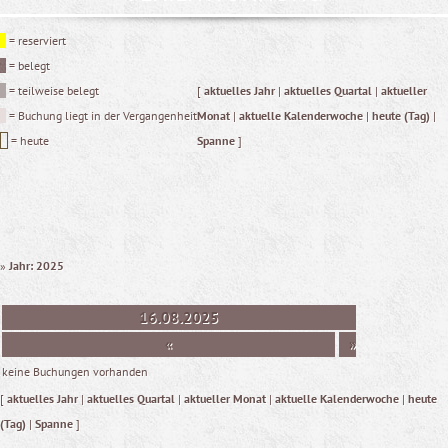
= reserviert
= belegt
= teilweise belegt
[
aktuelles Jahr
|
aktuelles Quartal
|
aktueller
= Buchung liegt in der Vergangenheit
Monat
|
aktuelle Kalenderwoche
|
heute (Tag)
|
= heute
Spanne
]
»
Jahr: 2025
16.08.2025
«
»
keine Buchungen vorhanden
[
aktuelles Jahr
|
aktuelles Quartal
|
aktueller Monat
|
aktuelle Kalenderwoche
|
heute
(Tag)
|
Spanne
]