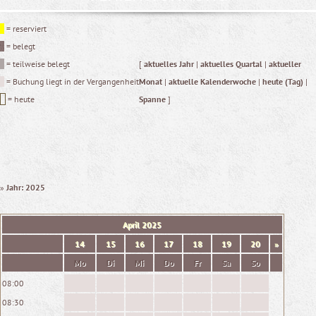
= reserviert
= belegt
= teilweise belegt
[
aktuelles Jahr
|
aktuelles Quartal
|
aktueller
= Buchung liegt in der Vergangenheit
Monat
|
aktuelle Kalenderwoche
|
heute (Tag)
|
= heute
Spanne
]
»
Jahr: 2025
April
2025
14
15
16
17
18
19
20
»
Mo
Di
Mi
Do
Fr
Sa
So
08:00
08:30