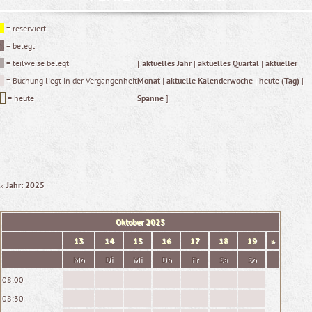
= reserviert
= belegt
= teilweise belegt
[
aktuelles Jahr
|
aktuelles Quartal
|
aktueller
= Buchung liegt in der Vergangenheit
Monat
|
aktuelle Kalenderwoche
|
heute (Tag)
|
= heute
Spanne
]
»
Jahr: 2025
Oktober
2025
13
14
15
16
17
18
19
»
Mo
Di
Mi
Do
Fr
Sa
So
08:00
08:30