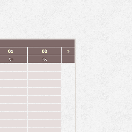
01
02
»
Sa
So