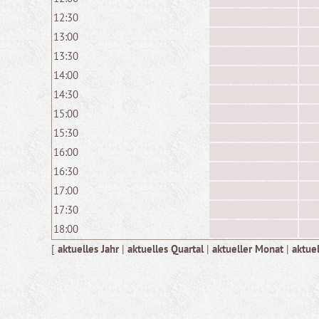
12:30
13:00
13:30
14:00
14:30
15:00
15:30
16:00
16:30
17:00
17:30
18:00
[
aktuelles Jahr
|
aktuelles Quartal
|
aktueller Monat
|
aktue