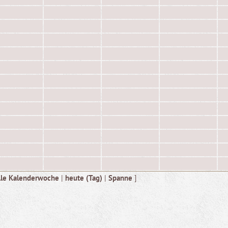
lle Kalenderwoche
|
heute (Tag)
|
Spanne
]