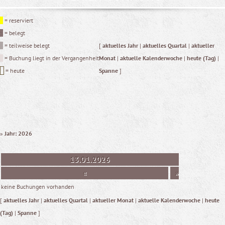
= reserviert
= belegt
= teilweise belegt
[
aktuelles Jahr
|
aktuelles Quartal
|
aktueller
= Buchung liegt in der Vergangenheit
Monat
|
aktuelle Kalenderwoche
|
heute (Tag)
|
= heute
Spanne
]
»
Jahr: 2026
13.01.2026
«
»
keine Buchungen vorhanden
[
aktuelles Jahr
|
aktuelles Quartal
|
aktueller Monat
|
aktuelle Kalenderwoche
|
heute
(Tag)
|
Spanne
]