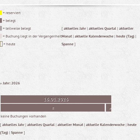
= reserviert
= belegt
= teilweise belegt
[
aktuelles Jahr
|
aktuelles Quartal
|
aktueller
= Buchung liegt in der Vergangenheit
Monat
|
aktuelle Kalenderwoche
|
heute (Tag)
|
= heute
Spanne
]
»
Jahr: 2026
16.01.2026
«
»
keine Buchungen vorhanden
[
aktuelles Jahr
|
aktuelles Quartal
|
aktueller Monat
|
aktuelle Kalenderwoche
|
heute
(Tag)
|
Spanne
]