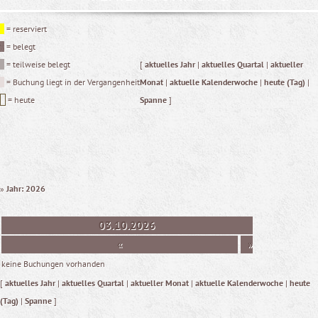
= reserviert
= belegt
= teilweise belegt
[
aktuelles Jahr
|
aktuelles Quartal
|
aktueller
= Buchung liegt in der Vergangenheit
Monat
|
aktuelle Kalenderwoche
|
heute (Tag)
|
= heute
Spanne
]
»
Jahr: 2026
03.10.2026
«
»
keine Buchungen vorhanden
[
aktuelles Jahr
|
aktuelles Quartal
|
aktueller Monat
|
aktuelle Kalenderwoche
|
heute
(Tag)
|
Spanne
]