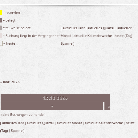
= reserviert
= belegt
= teilweise belegt
[
aktuelles Jahr
|
aktuelles Quartal
|
aktueller
= Buchung liegt in der Vergangenheit
Monat
|
aktuelle Kalenderwoche
|
heute (Tag)
|
= heute
Spanne
]
»
Jahr: 2026
13.12.2026
«
»
keine Buchungen vorhanden
[
aktuelles Jahr
|
aktuelles Quartal
|
aktueller Monat
|
aktuelle Kalenderwoche
|
heute
(Tag)
|
Spanne
]