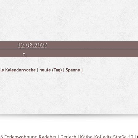
12.08.2026
«
lle Kalenderwoche
|
heute (Tag)
|
Spanne
]
6 Ferienwohnung Radebeul Gerlach | Käthe-Kollwitz-Straße 10 