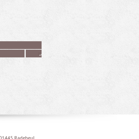
»
| 01445 Radebeul