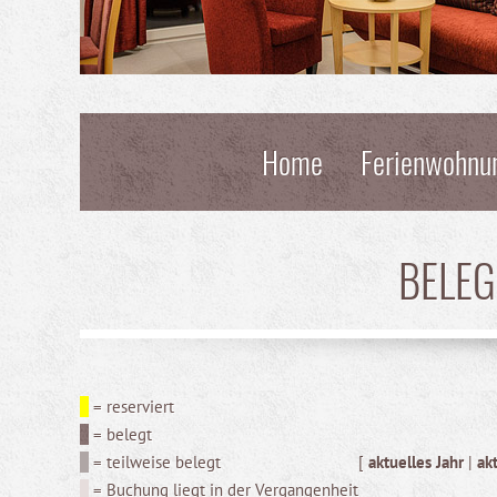
Home
Ferienwohnu
BELE
= reserviert
= belegt
= teilweise belegt
[
aktuelles Jahr
|
ak
= Buchung liegt in der Vergangenheit