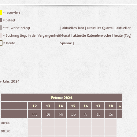
= reserviert
= belegt
= teilweise belegt
[
aktuelles Jahr
|
aktuelles Quartal
|
aktueller
= Buchung liegt in der Vergangenheit
Monat
|
aktuelle Kalenderwoche
|
heute (Tag)
|
= heute
Spanne
]
»
Jahr: 2024
Februar
2024
12
13
14
15
16
17
18
»
Mo
Di
Mi
Do
Fr
Sa
So
08:00
08:30