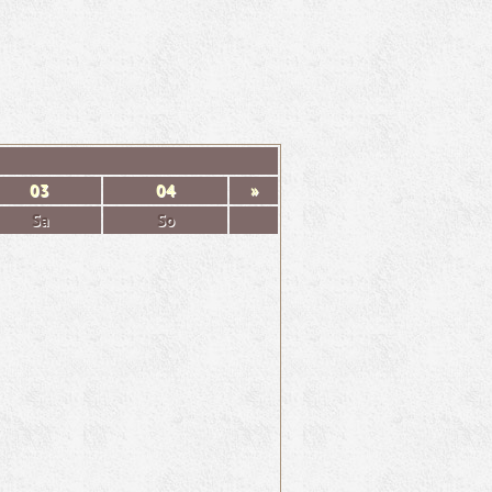
03
04
»
Sa
So