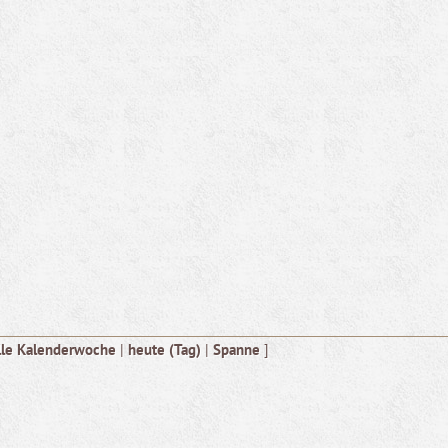
lle Kalenderwoche
|
heute (Tag)
|
Spanne
]