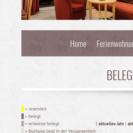
Home
Ferienwohnu
BELE
= reserviert
= belegt
= teilweise belegt
[
aktuelles Jahr
|
ak
= Buchung liegt in der Vergangenheit