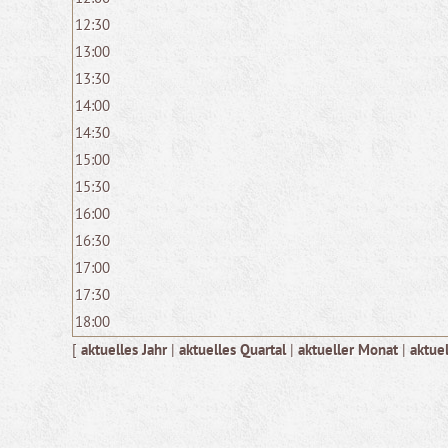
12:30
13:00
13:30
14:00
14:30
15:00
15:30
16:00
16:30
17:00
17:30
18:00
[
aktuelles Jahr
|
aktuelles Quartal
|
aktueller Monat
|
aktue