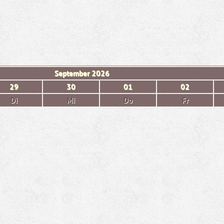
September
2026
29
30
01
02
Di
Mi
Do
Fr