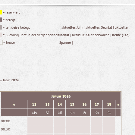
= reserviert
= belegt
= teilweise belegt
[
aktuelles Jahr
|
aktuelles Quartal
|
aktueller
= Buchung liegt in der Vergangenheit
Monat
|
aktuelle Kalenderwoche
|
heute (Tag)
|
= heute
Spanne
]
»
Jahr: 2026
Januar
2026
«
12
13
14
15
16
17
18
»
Mo
Di
Mi
Do
Fr
Sa
So
08:00
08:30